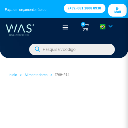
(+39) 081 1808 8938
E-
Faça um orçamento rápido
Mail
0
Início
Alimentadores
1769-PB4