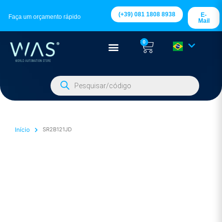
(+39) 081 1808 8938
E-
Faça um orçamento rápido
Mail
0
Início
SR2B121JD