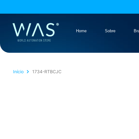
Home
Sobre
Br
Início
1734-RTBCJC