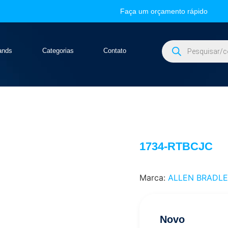
Faça um orçamento rápido
ands
Categorias
Contato
1734-RTBCJC
Marca:
ALLEN BRADL
Novo