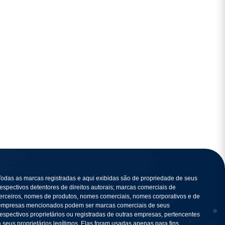
Todas as marcas registradas e aqui exibidas são de propriedade de seus
respectivos detentores de direitos autorais; marcas comerciais de
terceiros, nomes de produtos, nomes comerciais, nomes corporativos e de
empresas mencionados podem ser marcas comerciais de seus
respectivos proprietários ou registradas de outras empresas, pertencentes
a seus proprietários legítimos. Elas foram usadas apenas para fins