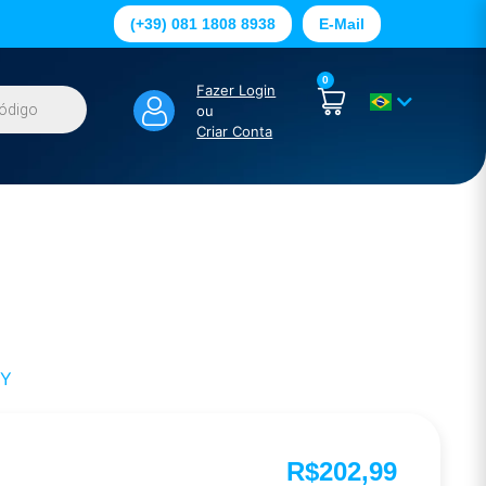
(+39) 081 1808 8938
E-Mail
0
Fazer Login
ou
Criar Conta
EY
R$
202,99