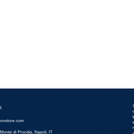
8
ionstore.com
Monte di Procida, Napoli, IT