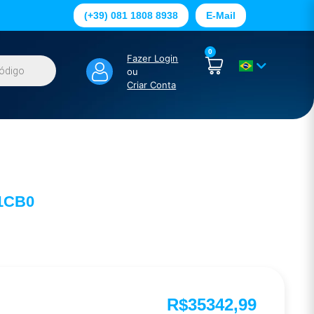
(+39) 081 1808 8938
E-Mail
0
Fazer Login
ou
Criar Conta
1CB0
R$
35342,99