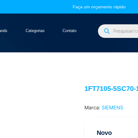
Faça um orçamento rápido
ands
Categorias
Contato
1FT7105-5SC70-
Marca:
SIEMENS
Novo