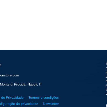
8
ionstore.com
Monte di Procida, Napoli, IT
a de Privacidade
Termos e condições
figuração de privacidade
Newsletter