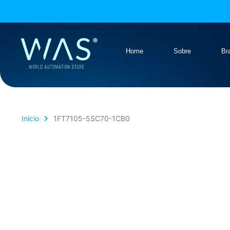
Home
Sobre
Br
Início
1FT7105-5SC70-1CB0