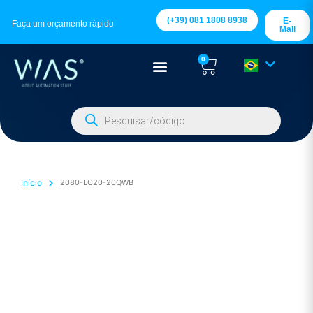
(+39) 081 1808 8938
E-
Faça um orçamento rápido
Mail
0
Início
2080-LC20-20QWB