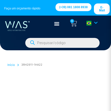
(+39) 081 1808 8938
E-
Faça um orçamento rápido
Mail
0
Início
3RH2911-1HA22