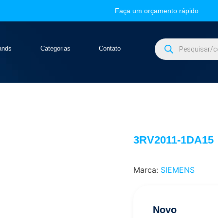
Faça um orçamento rápido
ands
Categorias
Contato
3RV2011-1DA15
Marca:
SIEMENS
Novo