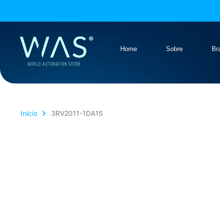
Home
Sobre
Br
Início
3RV2011-1DA15