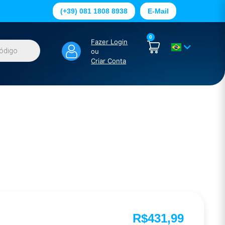
(+39) 081 1808 8938
E-Mail
0
Fazer Login
ou
Criar Conta
R$
431,99