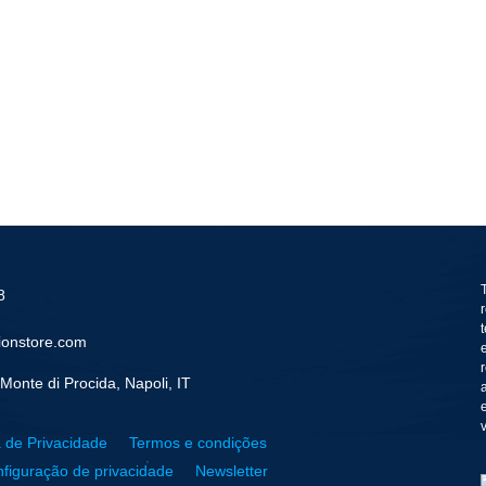
8
ionstore.com
Monte di Procida, Napoli, IT
a de Privacidade
Termos e condições
figuração de privacidade
Newsletter