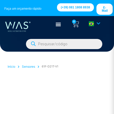
(+39) 081 1808 8938
E-
Faça um orçamento rápido
Mail
0
Início
Sensores
61F-D21T-V1