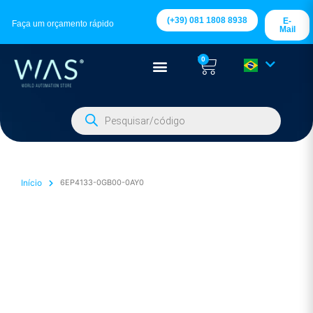
(+39) 081 1808 8938
E-
Faça um orçamento rápido
Mail
0
Início
6EP4133-0GB00-0AY0