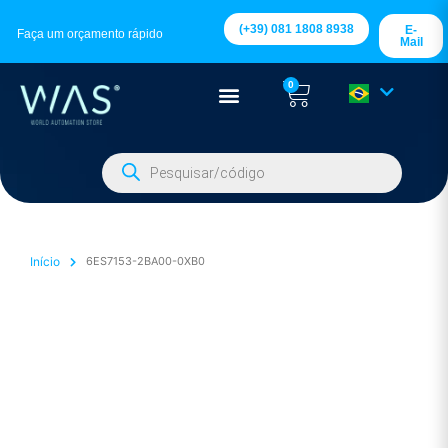
(+39) 081 1808 8938
E-
Faça um orçamento rápido
Mail
0
Início
6ES7153-2BA00-0XB0