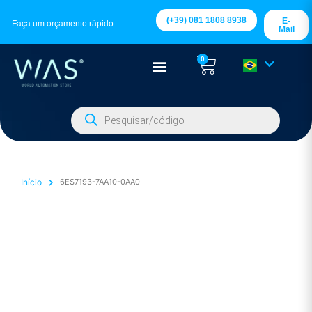
(+39) 081 1808 8938
E-
Faça um orçamento rápido
Mail
0
Início
6ES7193-7AA10-0AA0