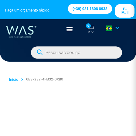
(+39) 081 1808 8938
E-
Faça um orçamento rápido
Mail
0
Início
6ES7232-4HB32-0XB0