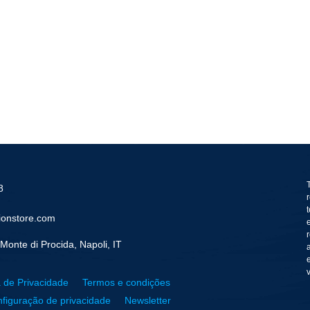
8
ionstore.com
Monte di Procida, Napoli, IT
a de Privacidade
Termos e condições
figuração de privacidade
Newsletter