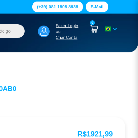
(+39) 081 1808 8938
E-Mail
0
Fazer Login
ou
Criar Conta
-0AB0
R$
1921,99