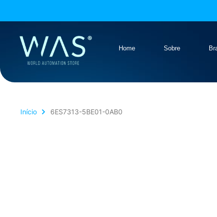
Home
Sobre
Br
Início
6ES7313-5BE01-0AB0