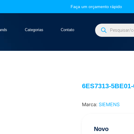
Faça um orçamento rápido
ands
Categorias
Contato
6ES7313-5BE01
Marca:
SIEMENS
Novo