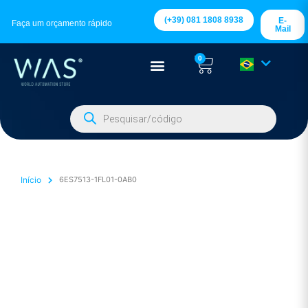
(+39) 081 1808 8938
E-
Faça um orçamento rápido
Mail
0
Início
6ES7513-1FL01-0AB0