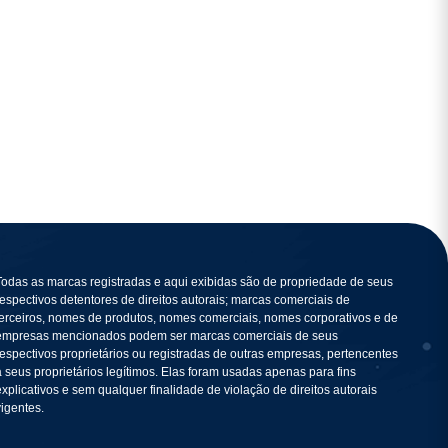
Todas as marcas registradas e aqui exibidas são de propriedade de seus
respectivos detentores de direitos autorais; marcas comerciais de
terceiros, nomes de produtos, nomes comerciais, nomes corporativos e de
empresas mencionados podem ser marcas comerciais de seus
respectivos proprietários ou registradas de outras empresas, pertencentes
a seus proprietários legítimos. Elas foram usadas apenas para fins
explicativos e sem qualquer finalidade de violação de direitos autorais
vigentes.