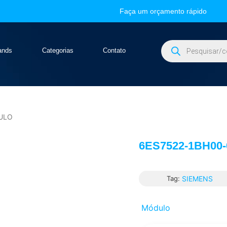
Faça um orçamento rápido
ands
Categorias
Contato
ULO
6ES7522-1BH00
Tag:
SIEMENS
Módulo