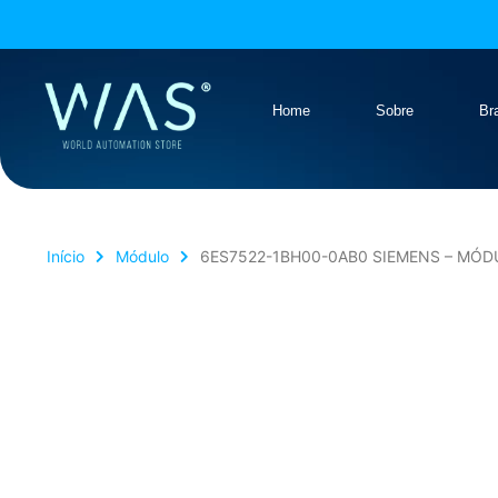
Home
Sobre
Br
Início
Módulo
6ES7522-1BH00-0AB0 SIEMENS – MÓD