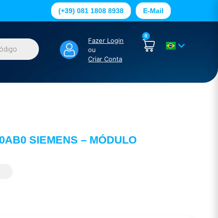
(+39) 081 1808 8938
E-Mail
0
Fazer Login
ou
Criar Conta
-0AB0 SIEMENS – MÓDULO