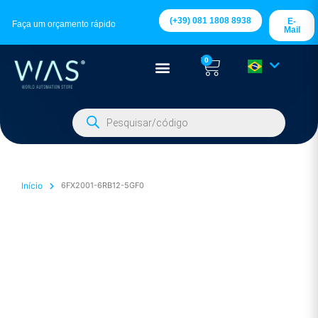
(+39) 081 1808 8938
E-
Faça um orçamento rápido
Mail
0
Início
6FX2001-6RB12-5GF0