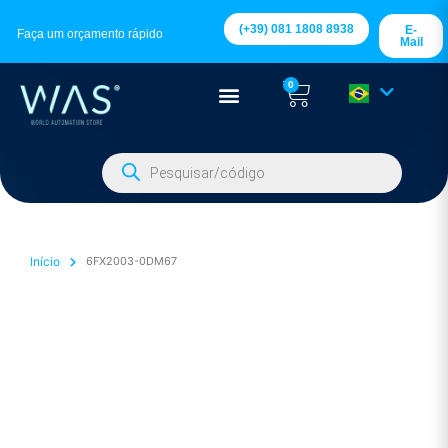
(+39) 081 1808 8938
E-
Faça um orçamento rápido
Mail
0
Início
6FX2003-0DM67