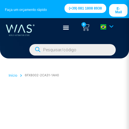
(+39) 081 1808 8938
E-
Faça um orçamento rápido
Mail
0
Início
6FX8002-2CA31-1AH0