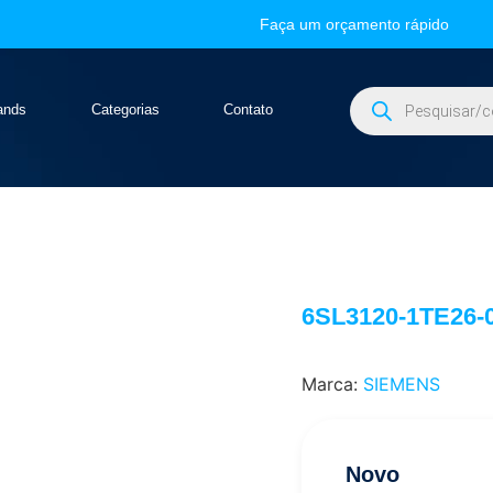
Faça um orçamento rápido
ands
Categorias
Contato
6SL3120-1TE26-
Marca:
SIEMENS
Novo