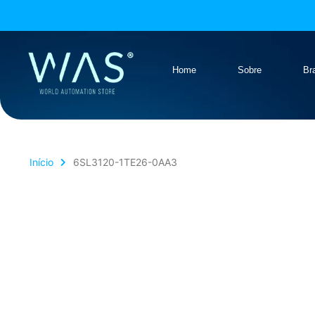
Home
Sobre
Br
Início
6SL3120-1TE26-0AA3