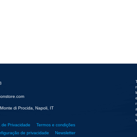
8
ionstore.com
Monte di Procida, Napoli, IT
a de Privacidade
Termos e condições
figuração de privacidade
Newsletter