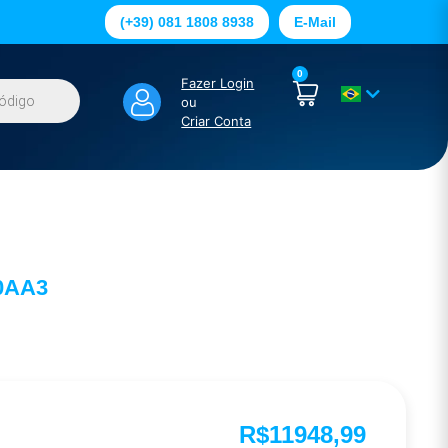
(+39) 081 1808 8938
E-Mail
0
Fazer Login
ou
Criar Conta
0AA3
R$
11948,99