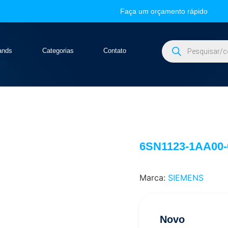
Faça um orçamento rápido
ands
Categorias
Contato
6SN1123-1AA00
Marca:
SIEMENS
Novo