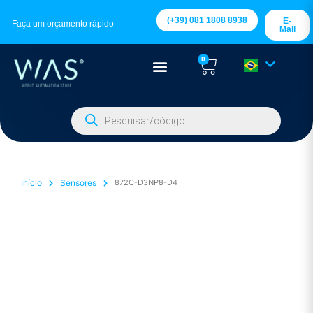
(+39) 081 1808 8938
E-
Faça um orçamento rápido
Mail
0
Início
Sensores
872C-D3NP8-D4