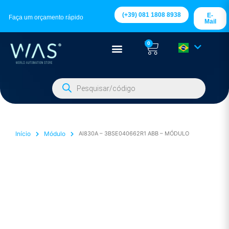
(+39) 081 1808 8938
E-
Faça um orçamento rápido
Mail
0
Início
Módulo
AI830A – 3BSE040662R1 ABB – MÓDULO