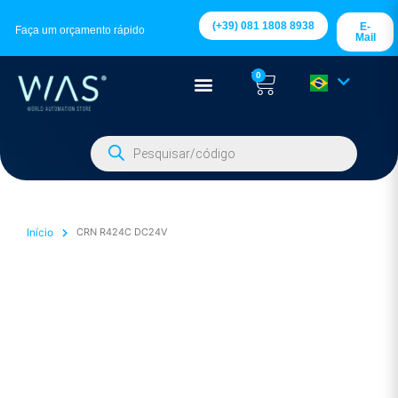
(+39) 081 1808 8938
E-
Faça um orçamento rápido
Mail
0
Início
CRN R424C DC24V