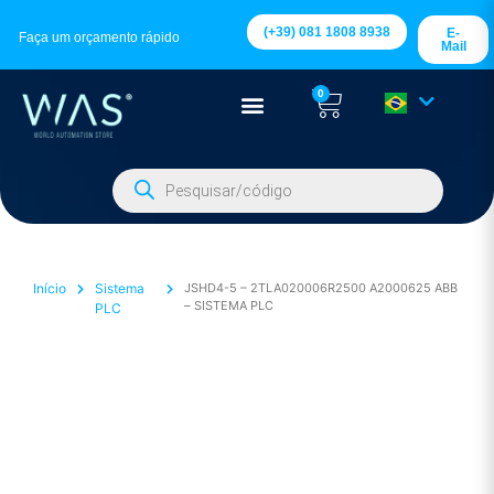
(+39) 081 1808 8938
E-
Faça um orçamento rápido
Mail
0
Início
Sistema
JSHD4-5 – 2TLA020006R2500 A2000625 ABB
– SISTEMA PLC
PLC