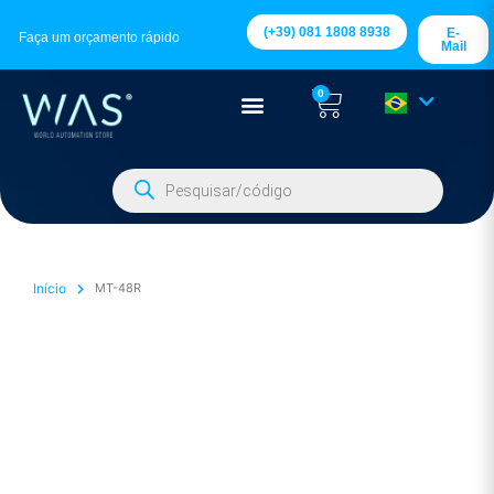
(+39) 081 1808 8938
E-
Faça um orçamento rápido
Mail
0
Início
MT-48R