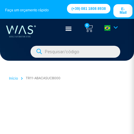
(+39) 081 1808 8938
E-
Faça um orçamento rápido
Mail
0
Início
TR11-ABACASUCB000