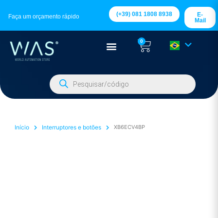
(+39) 081 1808 8938
E-
Faça um orçamento rápido
Mail
0
Início
Interruptores e botões
XB6ECV4BP