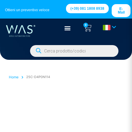
(+39) 081 1808 8938
E-
Ottieni un preventivo veloce
Mail
0
Home
25C-D4P0N114