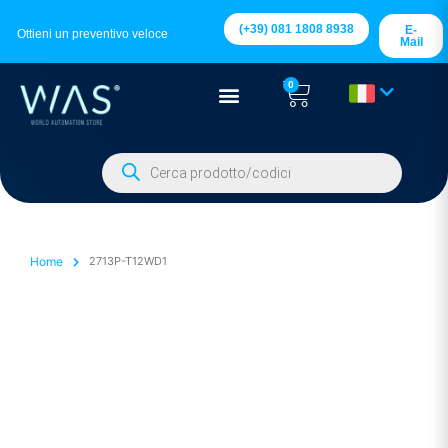
(+39) 081 1808 8938
E-
Ottieni un preventivo veloce
Mail
0
Home
2713P-T12WD1