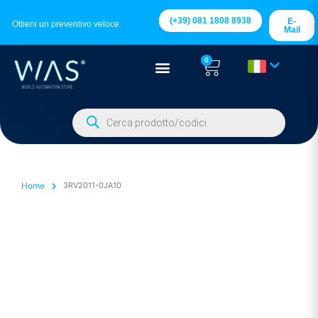
(+39) 081 1808 8938
E-
Ottieni un preventivo veloce
Mail
0
Home
3RV2011-0JA10