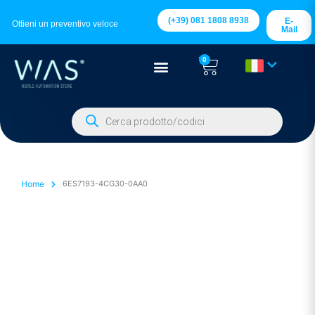
(+39) 081 1808 8938
E-
Ottieni un preventivo veloce
Mail
0
Home
6ES7193-4CG30-0AA0