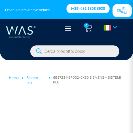
(+39) 081 1808 8938
E-
Ottieni un preventivo veloce
Mail
0
Home
Sistemi
6ES7231-5PD32-0XB0 SIEMENS – SISTEMI
PLC
PLC