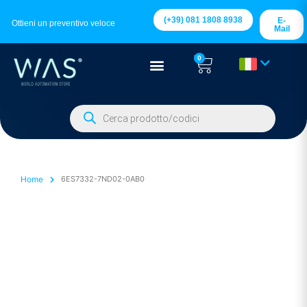
(+39) 081 1808 8938
E-
Ottieni un preventivo veloce
Mail
0
Home
6ES7332-7ND02-0AB0