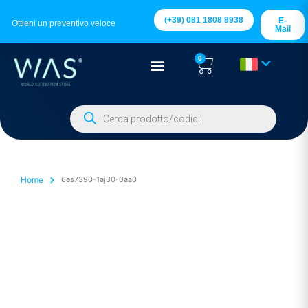
(+39) 081 1808 8938
E-
Ottieni un preventivo veloce
Mail
0
Home
6es7390-1aj30-0aa0