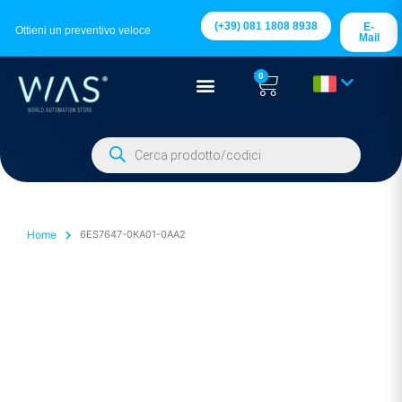
(+39) 081 1808 8938
E-
Ottieni un preventivo veloce
Mail
0
Home
6ES7647-0KA01-0AA2