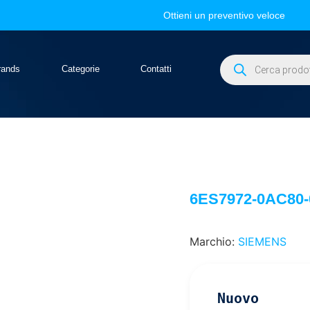
Ottieni un preventivo veloce
rands
Categorie
Contatti
6ES7972-0AC80
Marchio:
SIEMENS
Nuovo