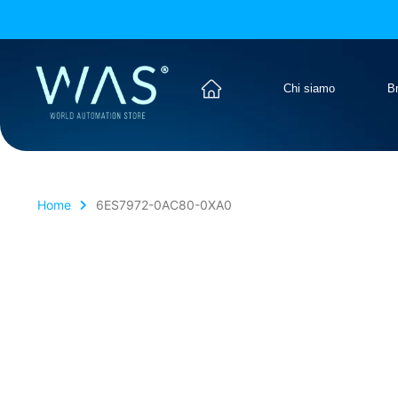
Chi siamo
B
Home
6ES7972-0AC80-0XA0