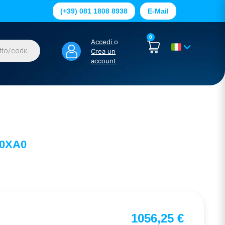
(+39) 081 1808 8938
E-Mail
0
Accedi
o
Crea un
account
-0XA0
1056,25
€