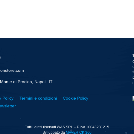
8
ionstore.com
Monte di Procida, Napoli, IT
d
y Policy
Termini e condizioni
Cookie Policy
wsletter
Tutti i diritti riservati WAS SRL – P. iva 10043231215
Sviluppato da
MAVERICK 360