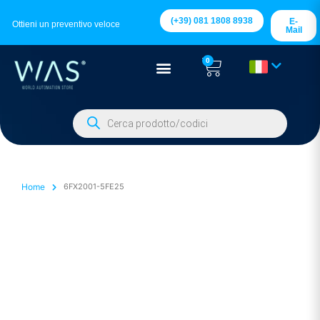
(+39) 081 1808 8938
E-
Ottieni un preventivo veloce
Mail
0
Home
6FX2001-5FE25