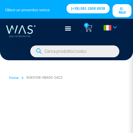
(+39) 081 1808 8938
E-
Ottieni un preventivo veloce
Mail
0
Home
6GK5108-0BA00-2AC2