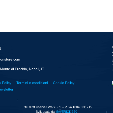
8
ionstore.com
Monte di Procida, Napoli, IT
d
y Policy
Termini e condizioni
Cookie Policy
wsletter
Tutti i diritti riservati WAS SRL – P. iva 10043231215
Sviluppato da
MAVERICK 360