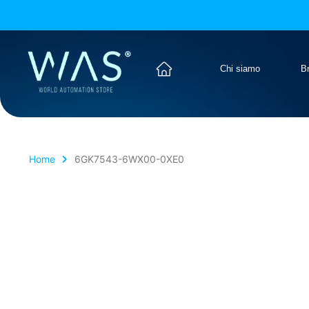
Chi siamo
B
Home
6GK7543-6WX00-0XE0