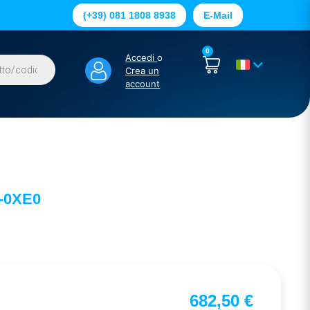
(+39) 081 1808 8938
E-Mail
0
Accedi
o
Crea un
account
-0XE0
682,50
€