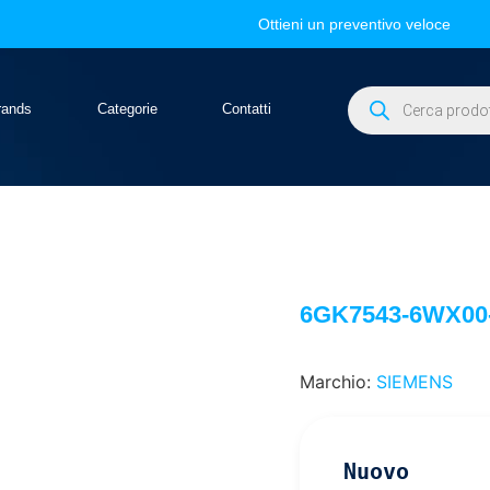
Ottieni un preventivo veloce
rands
Categorie
Contatti
6GK7543-6WX00
Marchio:
SIEMENS
Nuovo