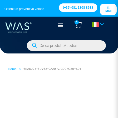
(+39) 081 1808 8938
E-
Ottieni un preventivo veloce
Mail
0
Home
6RA8025-6DV62-0AA0 -Z G00+G20+S01