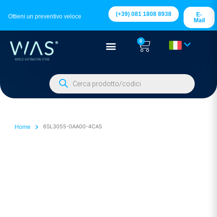
(+39) 081 1808 8938
E-
Ottieni un preventivo veloce
Mail
0
Home
6SL3055-0AA00-4CA5