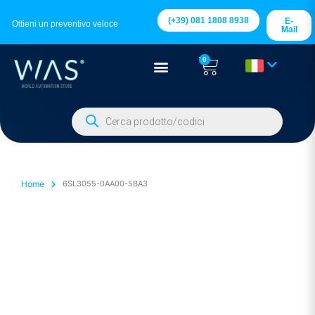
(+39) 081 1808 8938
E-
Ottieni un preventivo veloce
Mail
0
Home
6SL3055-0AA00-5BA3