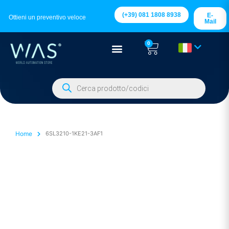
(+39) 081 1808 8938
E-
Ottieni un preventivo veloce
Mail
0
Home
6SL3210-1KE21-3AF1