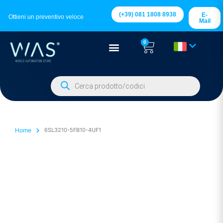
(+39) 081 1808 8938
E-
Ottieni un preventivo veloce
Mail
0
Home
6SL3210-5FB10-4UF1