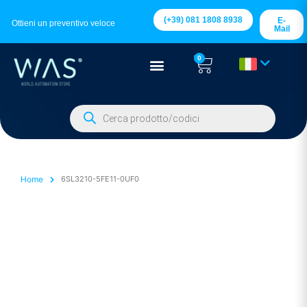
(+39) 081 1808 8938
E-
Ottieni un preventivo veloce
Mail
0
Home
6SL3210-5FE11-0UF0