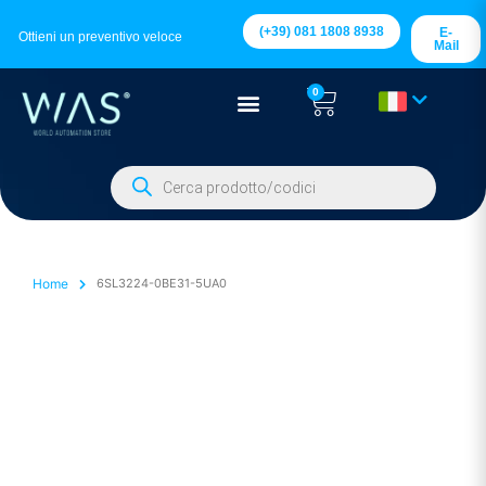
(+39) 081 1808 8938
E-
Ottieni un preventivo veloce
Mail
0
Home
6SL3224-0BE31-5UA0