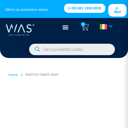
(+39) 081 1808 8938
E-
Ottieni un preventivo veloce
Mail
0
Home
6SN1123-1AA00-0HA1