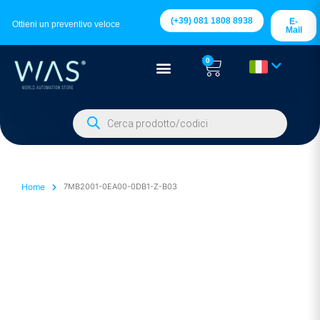
(+39) 081 1808 8938
E-
Ottieni un preventivo veloce
Mail
0
Home
7MB2001-0EA00-0DB1-Z-B03