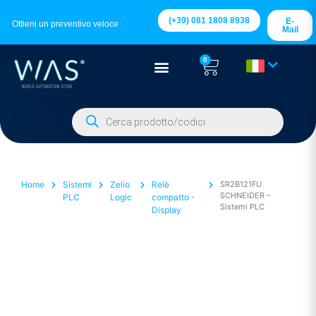
(+39) 081 1808 8938
E-
Ottieni un preventivo veloce
Mail
0
Home
Sistemi
Zelio
Relè
SR2B121FU
SCHNEIDER –
PLC
Logic
compatto -
Sistemi PLC
Display